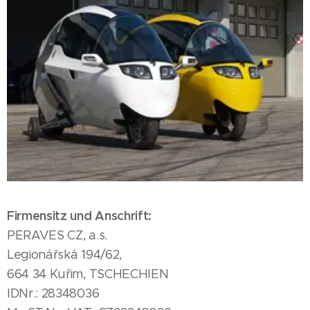
Firmensitz und Anschrift:
PERAVES CZ, a.s.
Legionářská 194/62,
664 34 Kuřim, TSCHECHIEN
IDNr.: 28348036